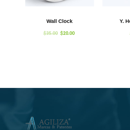
Wall Clock
Y. 
$
35.00
$
20.00