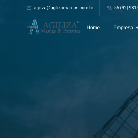
agiliza@agilizamarcas.com.br
55 (92) 981
Home
Empresa