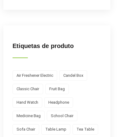
Etiquetas de produto
Air Freshener Electric
Candel Box
Classic Chair
Fruit Bag
Hand Watch
Headphone
Medicine Bag
School Chair
Sofa Chair
Table Lamp
Tea Table