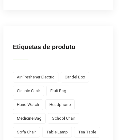
Etiquetas de produto
Air Freshener Electric
Candel Box
Classic Chair
Fruit Bag
Hand Watch
Headphone
Medicine Bag
School Chair
Sofa Chair
Table Lamp
Tea Table