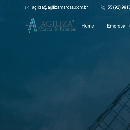
agiliza@agilizamarcas.com.br
55 (92) 981
Home
Empresa