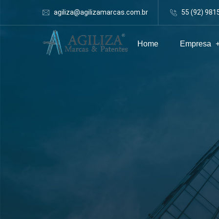
agiliza@agilizamarcas.com.br
55 (92) 981
Home
Empresa