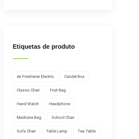
Etiquetas de produto
Air Freshener Electric
Candel Box
Classic Chair
Fruit Bag
Hand Watch
Headphone
Medicine Bag
School Chair
Sofa Chair
Table Lamp
Tea Table