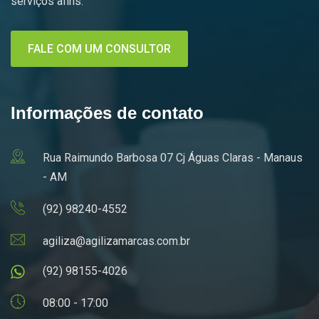
serviços afins.
FALE COM UM CONSULTOR
Informações de contato
Rua Raimundo Barbosa 07 Cj Águas Claras - Manaus
- AM
(92) 98240-4552
agiliza@agilizamarcas.com.br
(92) 98155-4026
08:00 - 17:00