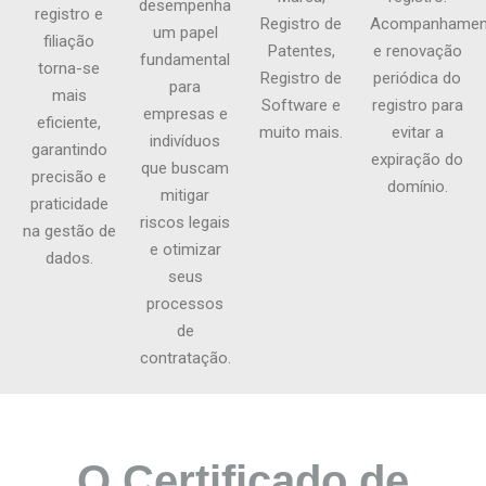
desempenha
registro e
Registro de
Acompanhamen
um papel
filiação
Patentes,
e renovação
fundamental
torna-se
Registro de
periódica do
para
mais
Software e
registro para
empresas e
eficiente,
muito mais.
evitar a
indivíduos
garantindo
expiração do
que buscam
precisão e
domínio.
mitigar
praticidade
riscos legais
na gestão de
e otimizar
dados.
seus
processos
de
contratação.
O Certificado de