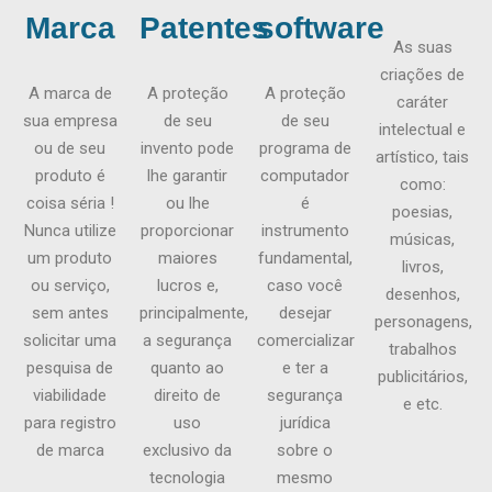
Marca
Patentes
software
As suas
criações de
A marca de
A proteção
A proteção
caráter
sua empresa
de seu
de seu
intelectual e
ou de seu
invento pode
programa de
artístico, tais
produto é
lhe garantir
computador
como:
coisa séria !
ou lhe
é
poesias,
Nunca utilize
proporcionar
instrumento
músicas,
um produto
maiores
fundamental,
livros,
ou serviço,
lucros e,
caso você
desenhos,
sem antes
principalmente,
desejar
personagens,
solicitar uma
a segurança
comercializar
trabalhos
pesquisa de
quanto ao
e ter a
publicitários,
viabilidade
direito de
segurança
e etc.
para registro
uso
jurídica
de marca
exclusivo da
sobre o
tecnologia
mesmo