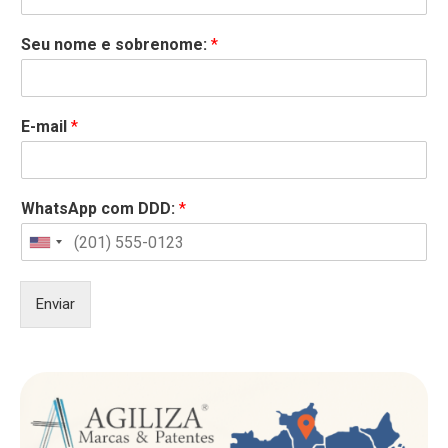
Seu nome e sobrenome:
*
E-mail
*
WhatsApp com DDD:
*
United
States
+1
Enviar