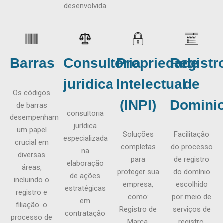
desenvolvida
Barras
Consultoria
Propriedade
Registr
juridica
Intelectual
de
Os códigos
(INPI)
Domini
de barras
consultoria
desempenham
jurídica
um papel
Soluções
Facilitação
especializada
crucial em
completas
do processo
na
diversas
para
de registro
elaboração
áreas,
proteger sua
do domínio
de ações
incluindo o
empresa,
escolhido
estratégicas
registro e
como:
por meio de
em
filiação. o
Registro de
serviços de
contratação
processo de
Marca,
registro.