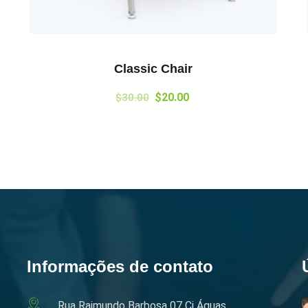
Classic Chair
$
20.00
$
30.00
Informações de contato
Rua Raimundo Barbosa 07 Cj Águas