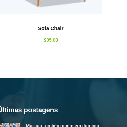
Sofa Chair
$
35.00
Últimas postagens
Marcas também caem em domínio