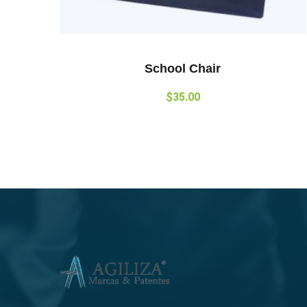
School Chair
$
35.00