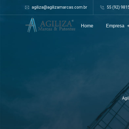
agiliza@agilizamarcas.com.br
55 (92) 981
Home
Empresa
Agi