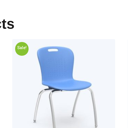
ts
Sale!