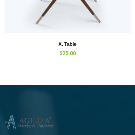
X. Table
$
25.00