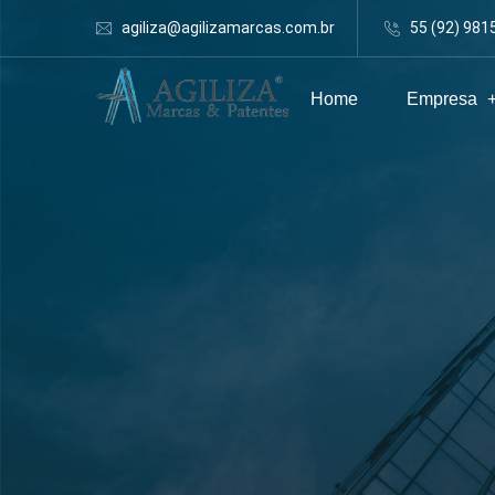
agiliza@agilizamarcas.com.br
55 (92) 981
Home
Empresa