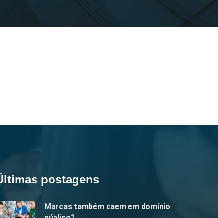
Últimas postagens
Marcas também caem em domínio
público?